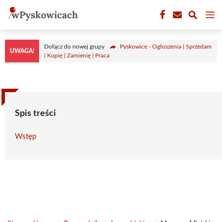
Przejdź
M
do
treści
Dołącz do nowej grupy
Pyskowice - Ogłoszenia | Sprzedam
UWAGA!
| Kupię | Zamienię | Praca
Spis treści
Wstęp