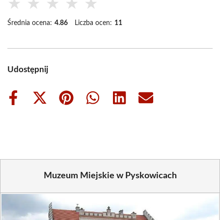
★
★
★
★
★
Średnia ocena:
4.86
Liczba ocen:
11
Udostępnij
Share
Share
Share
Share
Share
Share
on
on
on
on
on
on
Facebook
X
Pinterest
WhatsApp
LinkedIn
Email
(Twitter)
Muzeum Miejskie w Pyskowicach