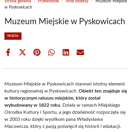
Strona główna
/
Przewodnik
/
Inne obiekty
/
Muzeum Miejskie
w Pyskowicach
Muzeum Miejskie w Pyskowicach
MUZEA
Share
Share
Share
Share
Share
Share
on
on
on
on
on
on
Facebook
X
Pinterest
WhatsApp
LinkedIn
Email
(Twitter)
Muzeum Miejskie w Pyskowicach stanowi istotny element
kultury regionalnej w Pyskowicach.
Obiekt ten znajduje się
w historycznym ratuszu miejskim, który został
wybudowany w 1822 roku.
Działa w ramach Miejskiego
Ośrodka Kultury i Sportu, a jego działalność rozpoczęła się
w 2003 roku dzięki wysiłkom pana Władysława
Macowicza, który z pasją poświęcił się historii i edukacji.