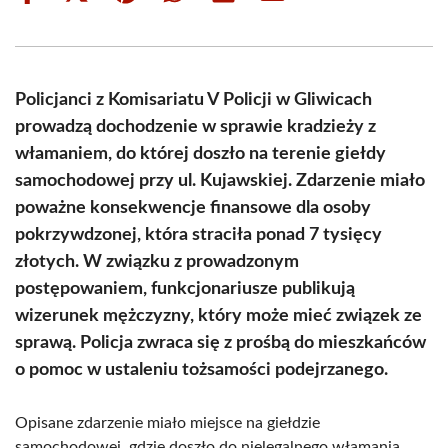
on
on
on
on
on
on
Facebook
X
Pinterest
WhatsApp
LinkedIn
Email
(Twitter)
Policjanci z Komisariatu V Policji w Gliwicach
prowadzą dochodzenie w sprawie kradzieży z
włamaniem, do której doszło na terenie giełdy
samochodowej przy ul. Kujawskiej. Zdarzenie miało
poważne konsekwencje finansowe dla osoby
pokrzywdzonej, która straciła ponad 7 tysięcy
złotych. W związku z prowadzonym
postępowaniem, funkcjonariusze publikują
wizerunek mężczyzny, który może mieć związek ze
sprawą. Policja zwraca się z prośbą do mieszkańców
o pomoc w ustaleniu tożsamości podejrzanego.
Opisane zdarzenie miało miejsce na giełdzie
samochodowej, gdzie doszło do nielegalnego włamania.