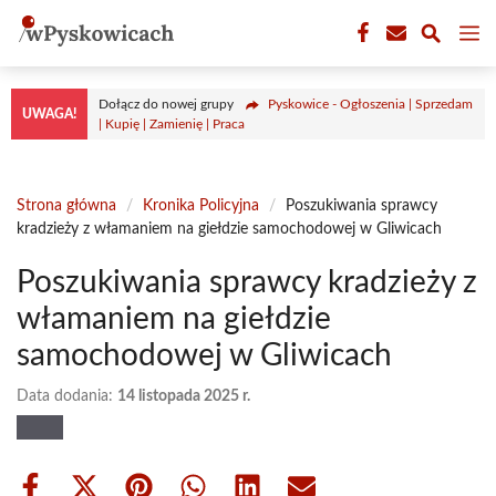
Przejdź
M
do
treści
Dołącz do nowej grupy
Pyskowice - Ogłoszenia | Sprzedam
UWAGA!
| Kupię | Zamienię | Praca
Strona główna
/
Kronika Policyjna
/
Poszukiwania sprawcy
kradzieży z włamaniem na giełdzie samochodowej w Gliwicach
Poszukiwania sprawcy kradzieży z
włamaniem na giełdzie
samochodowej w Gliwicach
Data dodania:
14 listopada 2025 r.
Share
Share
Share
Share
Share
Share