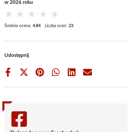
w 2026 roku
★
★
★
★
★
Średnia ocena:
4.84
Liczba ocen:
23
Udostępnij
Share
Share
Share
Share
Share
Share
on
on
on
on
on
on
Facebook
X
Pinterest
WhatsApp
LinkedIn
Email
(Twitter)