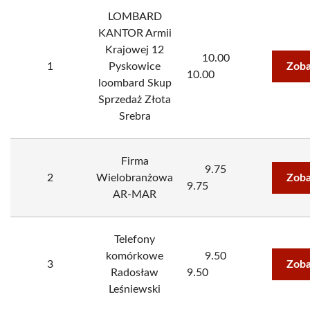
LOMBARD
KANTOR Armii
Krajowej 12
10.00
1
Pyskowice
Zoba
10.00
loombard Skup
Sprzedaż Złota
Srebra
Firma
9.75
2
Wielobranżowa
Zoba
9.75
AR-MAR
Telefony
komórkowe
9.50
3
Zoba
Radosław
9.50
Leśniewski