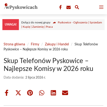
Przejdź
M
do
treści
Dołącz do nowej grupy
Pyskowice - Ogłoszenia | Sprzedam
UWAGA!
| Kupię | Zamienię | Praca
Strona główna
/
Firmy
/
Zakupy i Handel
/
Skup Telefonów
Pyskowice – Najlepsze Komisy w 2026 roku
Skup Telefonów Pyskowice –
Najlepsze Komisy w 2026 roku
Data dodania:
2 lipca 2026 r.
Share
Share
Share
Share
Share
Share
on
on
on
on
on
on
Facebook
X
Pinterest
WhatsApp
LinkedIn
Email
(Twitter)