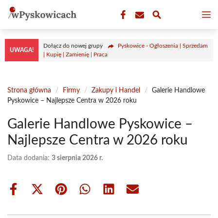
Przejdź
M
do
treści
Dołącz do nowej grupy
Pyskowice - Ogłoszenia | Sprzedam
UWAGA!
| Kupię | Zamienię | Praca
Strona główna
/
Firmy
/
Zakupy i Handel
/
Galerie Handlowe
Pyskowice – Najlepsze Centra w 2026 roku
Galerie Handlowe Pyskowice –
Najlepsze Centra w 2026 roku
Data dodania:
3 sierpnia 2026 r.
Share
Share
Share
Share
Share
Share
on
on
on
on
on
on
Facebook
X
Pinterest
WhatsApp
LinkedIn
Email
(Twitter)