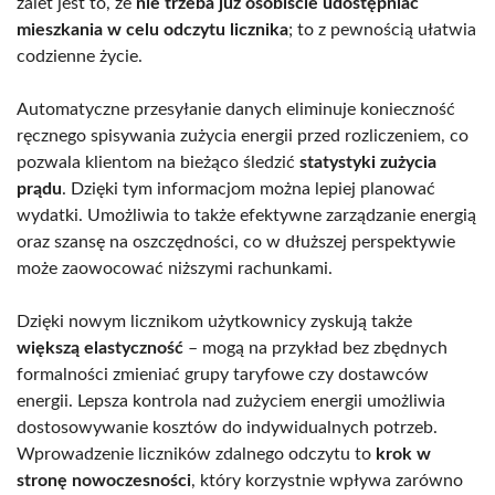
zalet jest to, że
nie trzeba już osobiście udostępniać
mieszkania w celu odczytu licznika
; to z pewnością ułatwia
codzienne życie.
Automatyczne przesyłanie danych eliminuje konieczność
ręcznego spisywania zużycia energii przed rozliczeniem, co
pozwala klientom na bieżąco śledzić
statystyki zużycia
prądu
. Dzięki tym informacjom można lepiej planować
wydatki. Umożliwia to także efektywne zarządzanie energią
oraz szansę na oszczędności, co w dłuższej perspektywie
może zaowocować niższymi rachunkami.
Dzięki nowym licznikom użytkownicy zyskują także
większą elastyczność
– mogą na przykład bez zbędnych
formalności zmieniać grupy taryfowe czy dostawców
energii. Lepsza kontrola nad zużyciem energii umożliwia
dostosowywanie kosztów do indywidualnych potrzeb.
Wprowadzenie liczników zdalnego odczytu to
krok w
stronę nowoczesności
, który korzystnie wpływa zarówno