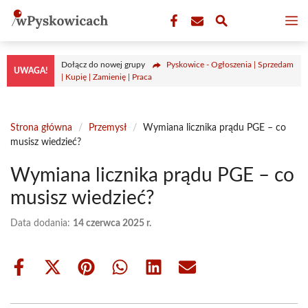
Przejdź
M
do
treści
Dołącz do nowej grupy
Pyskowice - Ogłoszenia | Sprzedam
UWAGA!
| Kupię | Zamienię | Praca
Strona główna
/
Przemysł
/
Wymiana licznika prądu PGE – co
musisz wiedzieć?
Wymiana licznika prądu PGE – co
musisz wiedzieć?
Data dodania:
14 czerwca 2025 r.
Share
Share
Share
Share
Share
Share
on
on
on
on
on
on
Facebook
X
Pinterest
WhatsApp
LinkedIn
Email
(Twitter)