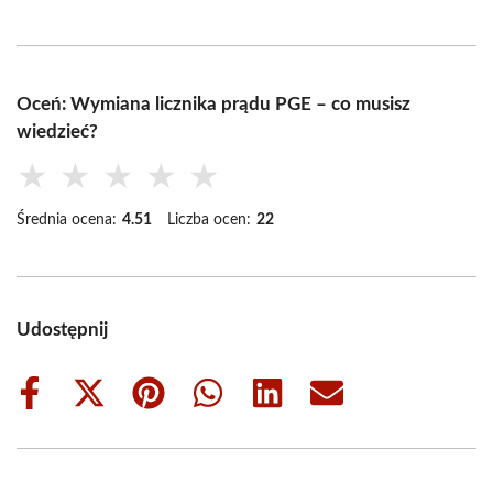
Oceń: Wymiana licznika prądu PGE – co musisz
wiedzieć?
★
★
★
★
★
Średnia ocena:
4.51
Liczba ocen:
22
Udostępnij
Share
Share
Share
Share
Share
Share
on
on
on
on
on
on
Facebook
X
Pinterest
WhatsApp
LinkedIn
Email
(Twitter)