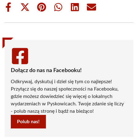
Share
Share
Share
Share
Share
Share
on
on
on
on
on
on
Facebook
X
Pinterest
WhatsApp
LinkedIn
Email
(Twitter)
Dołącz do nas na Facebooku!
Odkrywaj, dyskutuj i dziel się tym co najlepsze!
Przyłącz się do naszej społeczności na Facebooku,
gdzie możesz dowiedzieć się więcej o lokalnych
wydarzeniach w Pyskowicach. Twoje zdanie się liczy
- polub naszą stronę i bądź na bieżąco!
Polub nas!