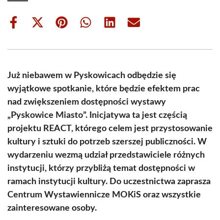
Share
Share
Share
Share
Share
Share
on
on
on
on
on
on
Facebook
X
Pinterest
WhatsApp
LinkedIn
Email
(Twitter)
Już niebawem w Pyskowicach odbędzie się
wyjątkowe spotkanie, które będzie efektem prac
nad zwiększeniem dostępności wystawy
„Pyskowice Miasto”. Inicjatywa ta jest częścią
projektu REACT, którego celem jest przystosowanie
kultury i sztuki do potrzeb szerszej publiczności. W
wydarzeniu wezmą udział przedstawiciele różnych
instytucji, którzy przybliżą temat dostępności w
ramach instytucji kultury. Do uczestnictwa zaprasza
Centrum Wystawiennicze MOKiS oraz wszystkie
zainteresowane osoby.