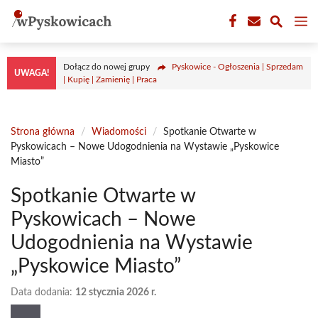
Przejdź
M
do
treści
Dołącz do nowej grupy
Pyskowice - Ogłoszenia | Sprzedam
UWAGA!
| Kupię | Zamienię | Praca
Strona główna
/
Wiadomości
/
Spotkanie Otwarte w
Pyskowicach – Nowe Udogodnienia na Wystawie „Pyskowice
Miasto”
Spotkanie Otwarte w
Pyskowicach – Nowe
Udogodnienia na Wystawie
„Pyskowice Miasto”
Data dodania:
12 stycznia 2026 r.