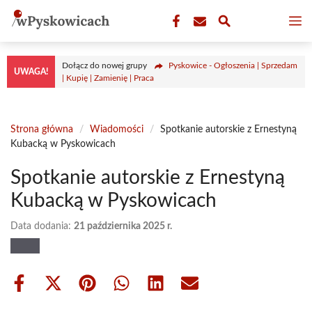
Przejdź
M
do
treści
Dołącz do nowej grupy
Pyskowice - Ogłoszenia | Sprzedam
UWAGA!
| Kupię | Zamienię | Praca
Strona główna
/
Wiadomości
/
Spotkanie autorskie z Ernestyną
Kubacką w Pyskowicach
Spotkanie autorskie z Ernestyną
Kubacką w Pyskowicach
Data dodania:
21 października 2025 r.
Share
Share
Share
Share
Share
Share
on
on
on
on
on
on
Facebook
X
Pinterest
WhatsApp
LinkedIn
Email