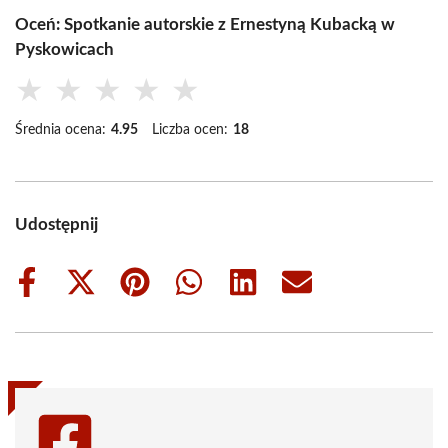
Oceń: Spotkanie autorskie z Ernestyną Kubacką w
Pyskowicach
★
★
★
★
★
Średnia ocena:
4.95
Liczba ocen:
18
Udostępnij
Share
Share
Share
Share
Share
Share
on
on
on
on
on
on
Facebook
X
Pinterest
WhatsApp
LinkedIn
Email
(Twitter)