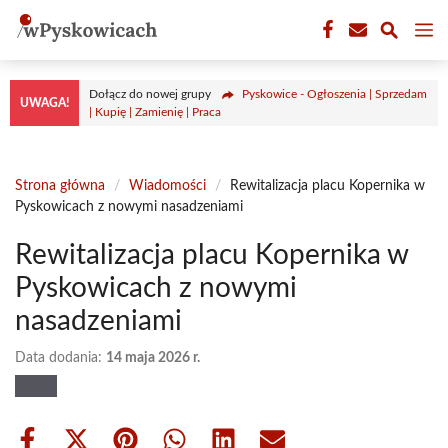
Przejdź
M
do
treści
Dołącz do nowej grupy
Pyskowice - Ogłoszenia | Sprzedam
UWAGA!
| Kupię | Zamienię | Praca
Strona główna
/
Wiadomości
/
Rewitalizacja placu Kopernika w
Pyskowicach z nowymi nasadzeniami
Rewitalizacja placu Kopernika w
Pyskowicach z nowymi
nasadzeniami
Data dodania:
14 maja 2026 r.
Share
Share
Share
Share
Share
Share