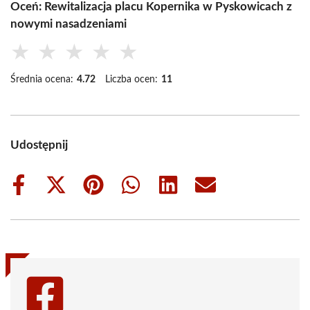
Oceń: Rewitalizacja placu Kopernika w Pyskowicach z
nowymi nasadzeniami
★
★
★
★
★
Średnia ocena:
4.72
Liczba ocen:
11
Udostępnij
Share
Share
Share
Share
Share
Share
on
on
on
on
on
on
Facebook
X
Pinterest
WhatsApp
LinkedIn
Email
(Twitter)