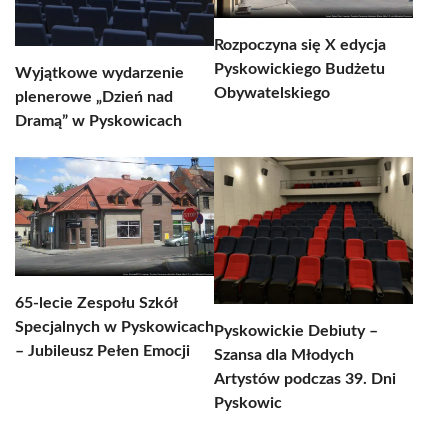
Rozpoczyna się X edycja
Pyskowickiego Budżetu
Wyjątkowe wydarzenie
Obywatelskiego
plenerowe „Dzień nad
Dramą” w Pyskowicach
65-lecie Zespołu Szkół
Specjalnych w Pyskowicach
Pyskowickie Debiuty –
– Jubileusz Pełen Emocji
Szansa dla Młodych
Artystów podczas 39. Dni
Pyskowic