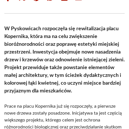
on
on
on
on
on
on
Facebook
X
Pinterest
WhatsApp
LinkedIn
Email
(Twitter)
W Pyskowicach rozpoczęła się rewitalizacja placu
Kopernika, która ma na celu zwiększenie
bioróżnorodności oraz poprawę estetyki miejskiej
przestrzeni. Inwestycja obejmuje nowe nasadzenia
drzew i krzewów oraz odnowienie istniejącej zieleni.
Projekt przewiduje także powstanie elementów
małej architektury, w tym ścieżek dydaktycznych i
kolorowej łąki kwietnej, co uczyni miejsce bardziej
przyjaznym dla mieszkańców.
Prace na placu Kopernika już się rozpoczęły, a pierwsze
nowe drzewa zostały posadzone. Inicjatywa ta jest częścią
większego projektu, którego celem jest ochrona
różnorodności biologicznej oraz przeciwdziałanie skutkom