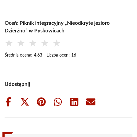
Oceń: Piknik integracyjny „Nieodkryte jezioro
Dzierżno” w Pyskowicach
★
★
★
★
★
Średnia ocena:
4.63
Liczba ocen:
16
Udostępnij
Share
Share
Share
Share
Share
Share
on
on
on
on
on
on
Facebook
X
Pinterest
WhatsApp
LinkedIn
Email
(Twitter)