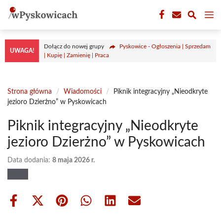
Przejdź
M
do
treści
Dołącz do nowej grupy
Pyskowice - Ogłoszenia | Sprzedam
UWAGA!
| Kupię | Zamienię | Praca
Strona główna
/
Wiadomości
/
Piknik integracyjny „Nieodkryte
jezioro Dzierżno” w Pyskowicach
Piknik integracyjny „Nieodkryte
jezioro Dzierżno” w Pyskowicach
Data dodania:
8 maja 2026 r.
Share
Share
Share
Share
Share
Share
on
on
on
on
on
on
Facebook
X
Pinterest
WhatsApp
LinkedIn
Email