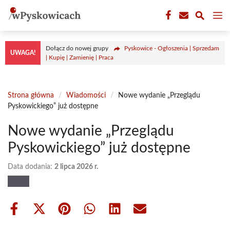
Przejdź
M
do
treści
Dołącz do nowej grupy
Pyskowice - Ogłoszenia | Sprzedam
UWAGA!
| Kupię | Zamienię | Praca
Strona główna
/
Wiadomości
/
Nowe wydanie „Przeglądu
Pyskowickiego” już dostępne
Nowe wydanie „Przeglądu
Pyskowickiego” już dostępne
Data dodania:
2 lipca 2026 r.
Share
Share
Share
Share
Share
Share
on
on
on
on
on
on
Facebook
X
Pinterest
WhatsApp
LinkedIn
Email