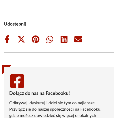
Udostępnij
Share
Share
Share
Share
Share
Share
on
on
on
on
on
on
Facebook
X
Pinterest
WhatsApp
LinkedIn
Email
(Twitter)
Dołącz do nas na Facebooku!
Odkrywaj, dyskutuj i dziel się tym co najlepsze!
Przyłącz się do naszej społeczności na Facebooku,
gdzie możesz dowiedzieć się więcej o lokalnych