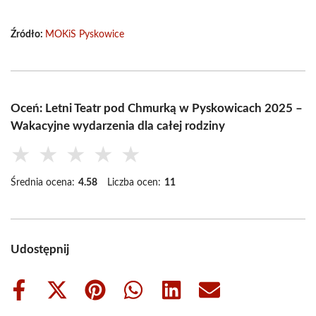
Źródło:
MOKiS Pyskowice
Oceń: Letni Teatr pod Chmurką w Pyskowicach 2025 –
Wakacyjne wydarzenia dla całej rodziny
★
★
★
★
★
Średnia ocena:
4.58
Liczba ocen:
11
Udostępnij
Share
Share
Share
Share
Share
Share
on
on
on
on
on
on