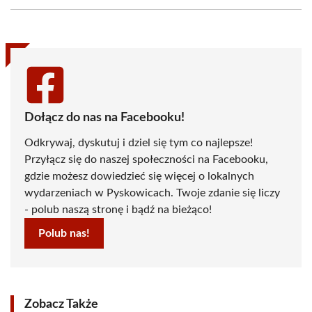
Facebook
X
Pinterest
WhatsApp
LinkedIn
Email
(Twitter)
Dołącz do nas na Facebooku!
Odkrywaj, dyskutuj i dziel się tym co najlepsze!
Przyłącz się do naszej społeczności na Facebooku,
gdzie możesz dowiedzieć się więcej o lokalnych
wydarzeniach w Pyskowicach. Twoje zdanie się liczy
- polub naszą stronę i bądź na bieżąco!
Polub nas!
Zobacz Także