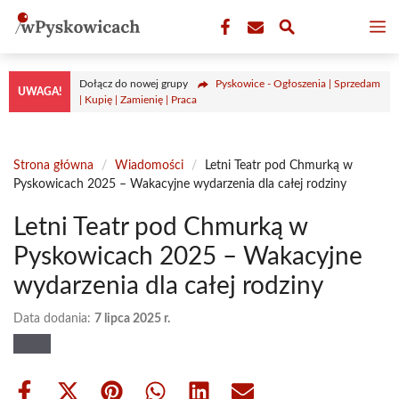
Przejdź
M
do
treści
Dołącz do nowej grupy
Pyskowice - Ogłoszenia | Sprzedam
UWAGA!
| Kupię | Zamienię | Praca
Strona główna
/
Wiadomości
/
Letni Teatr pod Chmurką w
Pyskowicach 2025 – Wakacyjne wydarzenia dla całej rodziny
Letni Teatr pod Chmurką w
Pyskowicach 2025 – Wakacyjne
wydarzenia dla całej rodziny
Data dodania:
7 lipca 2025 r.
Share
Share
Share
Share
Share
Share