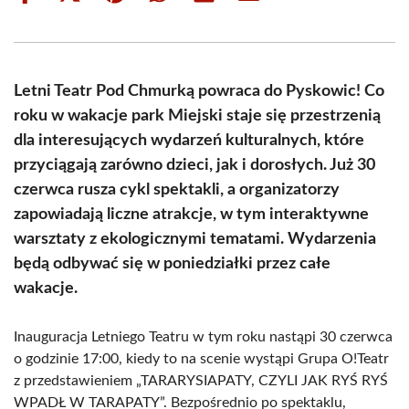
on
on
on
on
on
on
Facebook
X
Pinterest
WhatsApp
LinkedIn
Email
(Twitter)
Letni Teatr Pod Chmurką powraca do Pyskowic! Co
roku w wakacje park Miejski staje się przestrzenią
dla interesujących wydarzeń kulturalnych, które
przyciągają zarówno dzieci, jak i dorosłych. Już 30
czerwca rusza cykl spektakli, a organizatorzy
zapowiadają liczne atrakcje, w tym interaktywne
warsztaty z ekologicznymi tematami. Wydarzenia
będą odbywać się w poniedziałki przez całe
wakacje.
Inauguracja Letniego Teatru w tym roku nastąpi 30 czerwca
o godzinie 17:00, kiedy to na scenie wystąpi Grupa O!Teatr
z przedstawieniem „TARARYSIAPATY, CZYLI JAK RYŚ RYŚ
WPADŁ W TARAPATY”. Bezpośrednio po spektaklu,