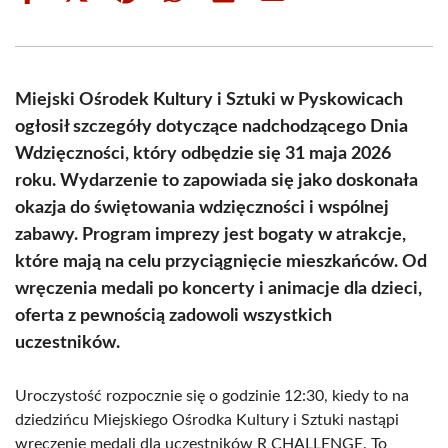
on
on
on
on
on
on
Facebook
X
Pinterest
WhatsApp
LinkedIn
Email
(Twitter)
Miejski Ośrodek Kultury i Sztuki w Pyskowicach
ogłosił szczegóły dotyczące nadchodzącego Dnia
Wdzięczności, który odbędzie się 31 maja 2026
roku. Wydarzenie to zapowiada się jako doskonała
okazja do świętowania wdzięczności i wspólnej
zabawy. Program imprezy jest bogaty w atrakcje,
które mają na celu przyciągnięcie mieszkańców. Od
wręczenia medali po koncerty i animacje dla dzieci,
oferta z pewnością zadowoli wszystkich
uczestników.
Uroczystość rozpocznie się o godzinie 12:30, kiedy to na
dziedzińcu Miejskiego Ośrodka Kultury i Sztuki nastąpi
wręczenie medali dla uczestników R CHALLENGE. To