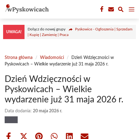
Przejdź
M
do
treści
Dołącz do nowej grupy
Pyskowice - Ogłoszenia | Sprzedam
UWAGA!
| Kupię | Zamienię | Praca
Strona główna
/
Wiadomości
/
Dzień Wdzięczności w
Pyskowicach – Wielkie wydarzenie już 31 maja 2026 r.
Dzień Wdzięczności w
Pyskowicach – Wielkie
wydarzenie już 31 maja 2026 r.
Data dodania:
20 maja 2026 r.
Share
Share
Share
Share
Share
Share