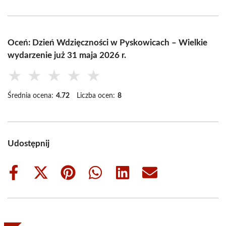
Oceń: Dzień Wdzięczności w Pyskowicach – Wielkie
wydarzenie już 31 maja 2026 r.
★
★
★
★
★
Średnia ocena:
4.72
Liczba ocen:
8
Udostępnij
Share
Share
Share
Share
Share
Share
on
on
on
on
on
on
Facebook
X
Pinterest
WhatsApp
LinkedIn
Email
(Twitter)