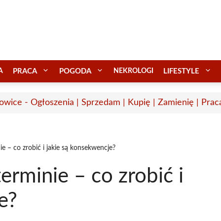
A
PRACA
POGODA
NEKROLOGI
LIFESTYLE
owice - Ogłoszenia | Sprzedam | Kupię | Zamienię | Prac
e – co zrobić i jakie są konsekwencje?
erminie – co zrobić i
e?