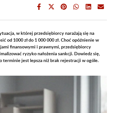
Share
Share
Share
Share
Share
Share
on
on
on
on
on
on
Facebook
X
Pinterest
WhatsApp
LinkedIn
Email
(Twitter)
tuacja, w której przedsiębiorcy narażają się na
ić od 1000 zł do 1 000 000 zł. Choć opóźnienie w
jami finansowymi i prawnymi, przedsiębiorcy
imalizować ryzyko nałożenia sankcji. Dowiedz się,
o terminie jest lepsza niż brak rejestracji w ogóle.