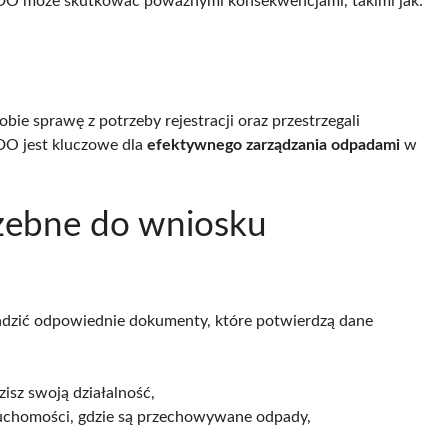
BDO może skutkować poważnymi konsekwencjami, takimi jak:
obie sprawę z potrzeby rejestracji oraz przestrzegali
DO jest kluczowe dla
efektywnego zarządzania odpadami
w
zebne do wniosku
adzić odpowiednie dokumenty, które potwierdzą dane
sz swoją działalność,
ruchomości, gdzie są przechowywane odpady,