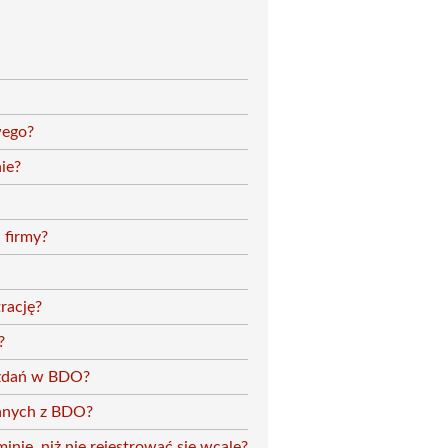
wego?
ie?
i firmy?
rację?
?
ozdań w BDO?
zanych z BDO?
inie, niż nie rejestrować się wcale?