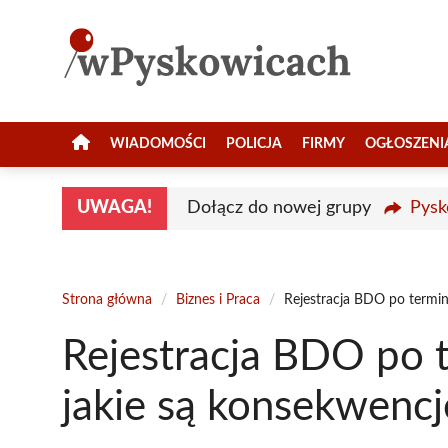
Przejdź
do
treści
WIADOMOŚCI
POLICJA
FIRMY
OGŁOSZENI
UWAGA!
Dołącz do nowej grupy
Pysk
Strona główna
/
Biznes i Praca
/
Rejestracja BDO po termini
Rejestracja BDO po t
jakie są konsekwencj