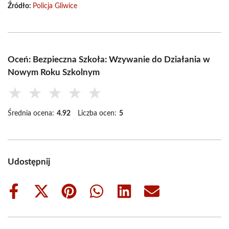
Źródło:
Policja Gliwice
Oceń: Bezpieczna Szkoła: Wzywanie do Działania w
Nowym Roku Szkolnym
★
★
★
★
★
Średnia ocena:
4.92
Liczba ocen:
5
Udostępnij
Share
Share
Share
Share
Share
Share
on
on
on
on
on
on
Facebook
X
Pinterest
WhatsApp
LinkedIn
Email
(Twitter)