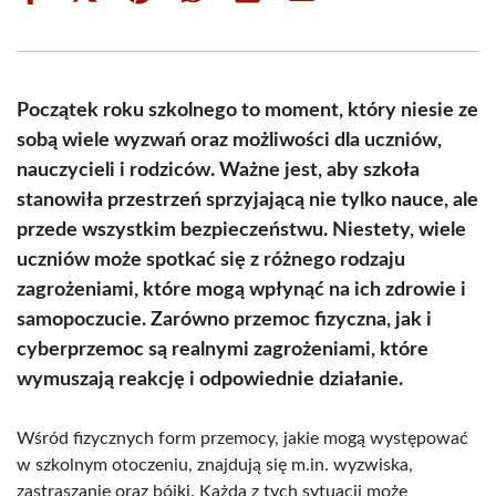
on
on
on
on
on
on
Facebook
X
Pinterest
WhatsApp
LinkedIn
Email
(Twitter)
Początek roku szkolnego to moment, który niesie ze
sobą wiele wyzwań oraz możliwości dla uczniów,
nauczycieli i rodziców. Ważne jest, aby szkoła
stanowiła przestrzeń sprzyjającą nie tylko nauce, ale
przede wszystkim bezpieczeństwu. Niestety, wiele
uczniów może spotkać się z różnego rodzaju
zagrożeniami, które mogą wpłynąć na ich zdrowie i
samopoczucie. Zarówno przemoc fizyczna, jak i
cyberprzemoc są realnymi zagrożeniami, które
wymuszają reakcję i odpowiednie działanie.
Wśród fizycznych form przemocy, jakie mogą występować
w szkolnym otoczeniu, znajdują się m.in. wyzwiska,
zastraszanie oraz bójki. Każda z tych sytuacji może