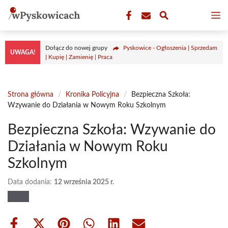
Przejdź
M
do
treści
Dołącz do nowej grupy
Pyskowice - Ogłoszenia | Sprzedam
UWAGA!
| Kupię | Zamienię | Praca
Strona główna
/
Kronika Policyjna
/
Bezpieczna Szkoła:
Wzywanie do Działania w Nowym Roku Szkolnym
Bezpieczna Szkoła: Wzywanie do
Działania w Nowym Roku
Szkolnym
Data dodania:
12 września 2025 r.
Share
Share
Share
Share
Share
Share