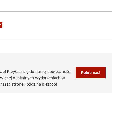
Share
on
Email
sze! Przyłącz się do naszej społeczności
Polub nas!
 więcej o lokalnych wydarzeniach w
 naszą stronę i bądź na bieżąco!