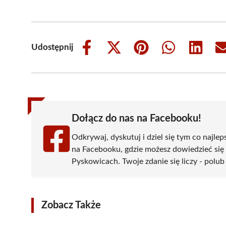
Udostępnij
Share
Share
Share
Share
Share
on
on
on
on
on
Facebook
X
Pinterest
WhatsApp
LinkedIn
(Twitter)
Dołącz do nas na Facebooku!
Odkrywaj, dyskutuj i dziel się tym co najlep
na Facebooku, gdzie możesz dowiedzieć się
Pyskowicach. Twoje zdanie się liczy - polub
Zobacz Także