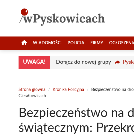
Przejdź
do
treści
WIADOMOŚCI
POLICJA
FIRMY
OGŁOSZENI
UWAGA!
Dołącz do nowej grupy
Pysk
Strona główna
/
Kronika Policyjna
/
Bezpieczeństwo na dro
Gierałtowicach
Bezpieczeństwo na d
świątecznym: Przekr