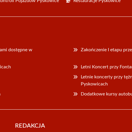
Kontroli Pojazdów Pyskowice
Restauracje Pyskowice
iami dostępne w
Zakończenie I etapu pr
icach
Letni Koncert przy Font
Letnie koncerty przy tęż
Pyskowicach
h
Dodatkowe kursy autob
REDAKCJA