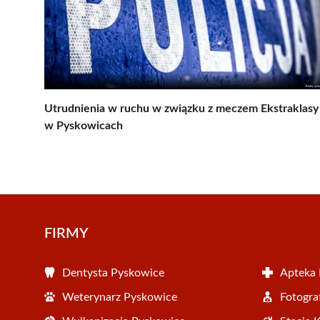
Utrudnienia w ruchu w związku z meczem Ekstraklasy
w Pyskowicach
FIRMY
Dentysta Pyskowice
Apteka
Weterynarz Pyskowice
Fotogra