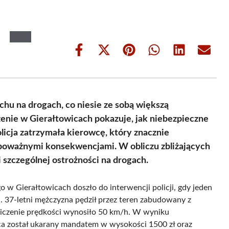
Share
Share
Share
Share
Share
Share
on
on
on
on
on
on
Facebook
X
Pinterest
WhatsApp
LinkedIn
Email
(Twitter)
chu na drogach, co niesie ze sobą większą
enie w Gierałtowicach pokazuje, jak niebezpieczne
icja zatrzymała kierowcę, który znacznie
 poważnymi konsekwencjami. W obliczu zbliżających
i szczególnej ostrożności na drogach.
o w Gierałtowicach doszło do interwencji policji, gdy jeden
. 37-letni mężczyzna pędził przez teren zabudowany z
iczenie prędkości wynosiło 50 km/h. W wyniku
 został ukarany mandatem w wysokości 1500 zł oraz