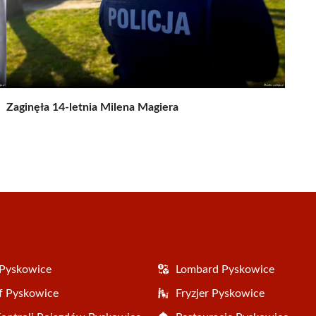
Zaginęła 14-letnia Milena Magiera
 Pyskowice
Lombard Pyskowice
f Pyskowice
Fryzjer Pyskowice