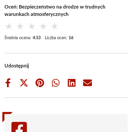
Oceń: Bezpieczeństwo na drodze w trudnych
warunkach atmosferycznych
★
★
★
★
★
Średnia ocena:
4.53
Liczba ocen:
16
Udostępnij
Share
Share
Share
Share
Share
Share
on
on
on
on
on
on
Facebook
X
Pinterest
WhatsApp
LinkedIn
Email
(Twitter)