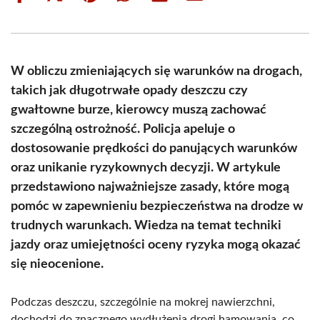
on
on
on
on
on
on
Facebook
X
Pinterest
WhatsApp
LinkedIn
Email
(Twitter)
W obliczu zmieniających się warunków na drogach,
takich jak długotrwałe opady deszczu czy
gwałtowne burze, kierowcy muszą zachować
szczególną ostrożność. Policja apeluje o
dostosowanie prędkości do panujących warunków
oraz unikanie ryzykownych decyzji. W artykule
przedstawiono najważniejsze zasady, które mogą
pomóc w zapewnieniu bezpieczeństwa na drodze w
trudnych warunkach. Wiedza na temat techniki
jazdy oraz umiejętności oceny ryzyka mogą okazać
się nieocenione.
Podczas deszczu, szczególnie na mokrej nawierzchni,
dochodzi do znacznego wydłużenia drogi hamowania, co