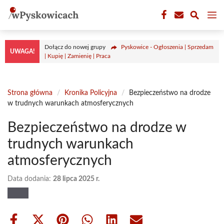
Przejdź
M
do
treści
Dołącz do nowej grupy
Pyskowice - Ogłoszenia | Sprzedam
UWAGA!
| Kupię | Zamienię | Praca
Strona główna
/
Kronika Policyjna
/
Bezpieczeństwo na drodze
w trudnych warunkach atmosferycznych
Bezpieczeństwo na drodze w
trudnych warunkach
atmosferycznych
Data dodania:
28 lipca 2025 r.
Share
Share
Share
Share
Share
Share