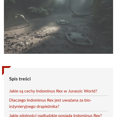
Spis treści
Jakie są cechy Indominus Rex w Jurassic World?
Dlaczego Indominus Rex jest uważana za bio-
inżynieryjnego drapieżnika?
Jakie zdolności nadludzkie posiada Indominus Rex?