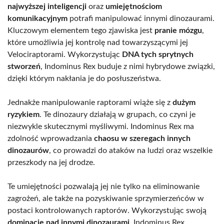
najwyższej inteligencji
oraz
umiejętnościom
komunikacyjnym
potrafi manipulować innymi dinozaurami.
Kluczowym elementem tego zjawiska jest
pranie mózgu
,
które umożliwia jej kontrolę nad towarzyszącymi jej
Velociraptorami. Wykorzystując
DNA tych sprytnych
stworzeń
, Indominus Rex buduje z nimi hybrydowe związki,
dzięki którym nakłania je do posłuszeństwa.
Jednakże manipulowanie raptorami wiąże się z
dużym
ryzykiem
. Te dinozaury działają w grupach, co czyni je
niezwykle skutecznymi myśliwymi. Indominus Rex ma
zdolność wprowadzania
chaosu w szeregach innych
dinozaurów
, co prowadzi do ataków na ludzi oraz wszelkie
przeszkody na jej drodze.
Te umiejętności pozwalają jej nie tylko na eliminowanie
zagrożeń, ale także na pozyskiwanie sprzymierzeńców w
postaci kontrolowanych raptorów. Wykorzystując swoją
dominację nad innymi dinozaurami
, Indominus Rex