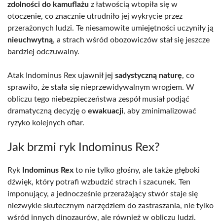
zdolności do kamuflażu
z łatwością wtopiła się w
otoczenie, co znacznie utrudniło jej wykrycie przez
przerażonych ludzi. Te niesamowite umiejętności uczyniły ją
nieuchwytną
, a strach wśród obozowiczów stał się jeszcze
bardziej odczuwalny.
Atak Indominus Rex ujawnił jej
sadystyczną naturę
, co
sprawiło, że stała się nieprzewidywalnym wrogiem. W
obliczu tego niebezpieczeństwa zespół musiał podjąć
dramatyczną decyzję o
ewakuacji
, aby zminimalizować
ryzyko kolejnych ofiar.
Jak brzmi ryk Indominus Rex?
Ryk
Indominus Rex
to nie tylko głośny, ale także głęboki
dźwięk, który potrafi wzbudzić strach i szacunek. Ten
imponujący, a jednocześnie przerażający stwór staje się
niezwykle skutecznym narzędziem do zastraszania, nie tylko
wśród innych dinozaurów, ale również w obliczu ludzi.