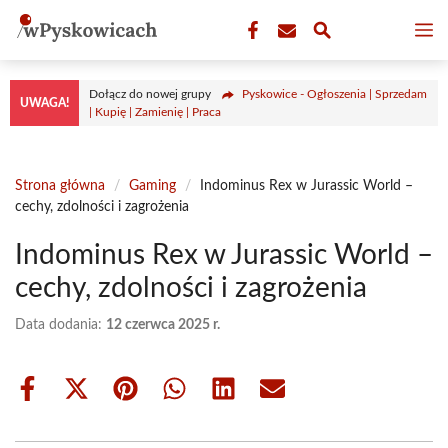
Przejdź
M
do
treści
Dołącz do nowej grupy
Pyskowice - Ogłoszenia | Sprzedam
UWAGA!
| Kupię | Zamienię | Praca
Strona główna
/
Gaming
/
Indominus Rex w Jurassic World –
cechy, zdolności i zagrożenia
Indominus Rex w Jurassic World –
cechy, zdolności i zagrożenia
Data dodania:
12 czerwca 2025 r.
Share
Share
Share
Share
Share
Share
on
on
on
on
on
on
Facebook
X
Pinterest
WhatsApp
LinkedIn
Email
(Twitter)