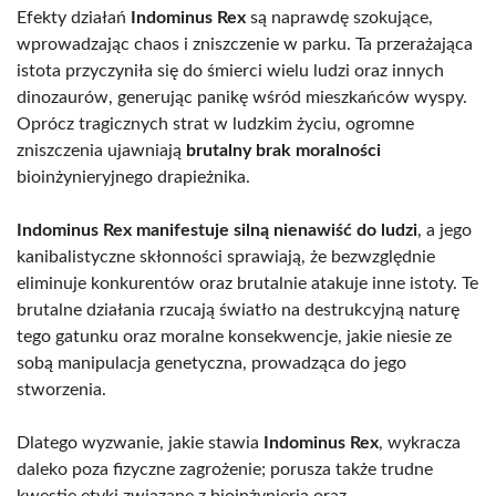
Efekty działań
Indominus Rex
są naprawdę szokujące,
wprowadzając chaos i zniszczenie w parku. Ta przerażająca
istota przyczyniła się do śmierci wielu ludzi oraz innych
dinozaurów, generując panikę wśród mieszkańców wyspy.
Oprócz tragicznych strat w ludzkim życiu, ogromne
zniszczenia ujawniają
brutalny brak moralności
bioinżynieryjnego drapieżnika.
Indominus Rex manifestuje silną nienawiść do ludzi
, a jego
kanibalistyczne skłonności sprawiają, że bezwzględnie
eliminuje konkurentów oraz brutalnie atakuje inne istoty. Te
brutalne działania rzucają światło na destrukcyjną naturę
tego gatunku oraz moralne konsekwencje, jakie niesie ze
sobą manipulacja genetyczna, prowadząca do jego
stworzenia.
Dlatego wyzwanie, jakie stawia
Indominus Rex
, wykracza
daleko poza fizyczne zagrożenie; porusza także trudne