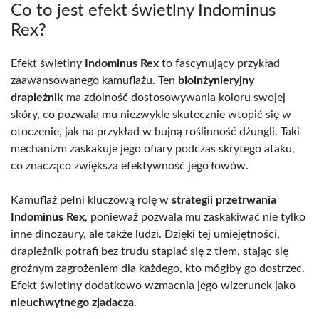
Co to jest efekt świetlny Indominus
Rex?
Efekt świetlny
Indominus Rex
to fascynujący przykład
zaawansowanego kamuflażu. Ten
bioinżynieryjny
drapieżnik
ma zdolność dostosowywania koloru swojej
skóry, co pozwala mu niezwykle skutecznie wtopić się w
otoczenie, jak na przykład w bujną roślinność dżungli. Taki
mechanizm zaskakuje jego ofiary podczas skrytego ataku,
co znacząco zwiększa efektywność jego łowów.
Kamuflaż pełni kluczową rolę w
strategii przetrwania
Indominus Rex
, ponieważ pozwala mu zaskakiwać nie tylko
inne dinozaury, ale także ludzi. Dzięki tej umiejętności,
drapieżnik potrafi bez trudu stapiać się z tłem, stając się
groźnym zagrożeniem dla każdego, kto mógłby go dostrzec.
Efekt świetlny dodatkowo wzmacnia jego wizerunek jako
nieuchwytnego zjadacza
.