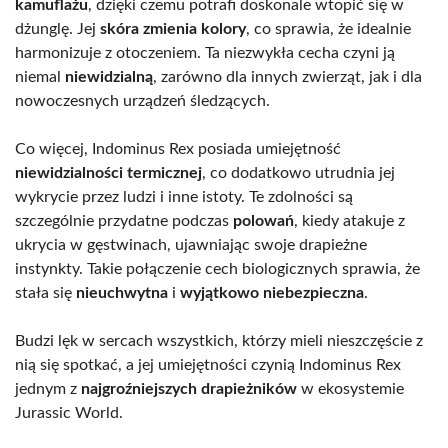
kamuflażu
, dzięki czemu potrafi doskonale wtopić się w
dżunglę. Jej
skóra zmienia kolory
, co sprawia, że idealnie
harmonizuje z otoczeniem. Ta niezwykła cecha czyni ją
niemal
niewidzialną
, zarówno dla innych zwierząt, jak i dla
nowoczesnych urządzeń śledzących.
Co więcej, Indominus Rex posiada umiejętność
niewidzialności termicznej
, co dodatkowo utrudnia jej
wykrycie przez ludzi i inne istoty. Te zdolności są
szczególnie przydatne podczas
polowań
, kiedy atakuje z
ukrycia w gęstwinach, ujawniając swoje drapieżne
instynkty. Takie połączenie cech biologicznych sprawia, że
stała się
nieuchwytna
i
wyjątkowo niebezpieczna
.
Budzi lęk w sercach wszystkich, którzy mieli nieszczęście z
nią się spotkać, a jej umiejętności czynią Indominus Rex
jednym z
najgroźniejszych drapieżników
w ekosystemie
Jurassic World.