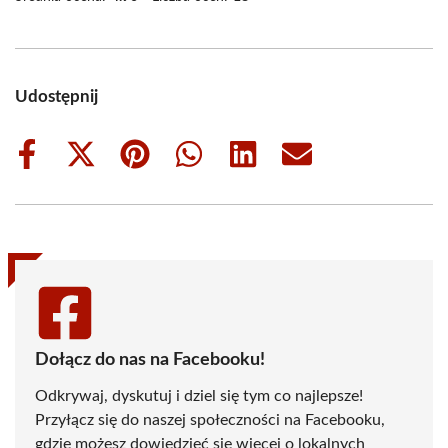
Udostępnij
Share
Share
Share
Share
Share
Share
on
on
on
on
on
on
Facebook
X
Pinterest
WhatsApp
LinkedIn
Email
(Twitter)
Dołącz do nas na Facebooku!
Odkrywaj, dyskutuj i dziel się tym co najlepsze!
Przyłącz się do naszej społeczności na Facebooku,
gdzie możesz dowiedzieć się więcej o lokalnych