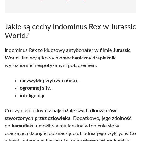
Jakie są cechy Indominus Rex w Jurassic
World?
Indominus Rex to kluczowy antybohater w filmie
Jurassic
World
. Ten wyjątkowy
biomechaniczny drapieżnik
wyróżnia się niespotykanym połączeniem:
niezwykłej wytrzymałości
,
ogromnej siły
,
inteligencji
.
Co czyni go jednym z
najgroźniejszych dinozaurów
stworzonych przez człowieka
. Dodatkowo, jego zdolność
do
kamuflażu
umożliwia mu idealne wtopienie się w
otaczającą dżunglę, co znacząco utrudnia jego wykrycie. Co
więcej, Indominus Rex żywi skrajną
nienawiść do ludzi
, a