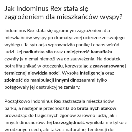
Jak Indominus Rex stała się
zagrożeniem dla mieszkańców wyspy?
Indominus Rex stała się ogromnym zagrożeniem dla
mieszkańców wyspy po dramatycznej ucieczce ze swojego
wybiegu. Ta sytuacja wprowadziła panikę i chaos wśród
ludzi. Jej
nadludzka siła
oraz
umiejętność kamuflażu
czyniły ją niemal niemożliwą do zauważenia. Na dodatek
potrafiła znikać w otoczeniu, korzystając z
zaawansowanej
termicznej niewidzialności
. Wysoka
inteligencja
oraz
zdolność do manipulacji innymi dinozaurami
tylko
potęgowały jej destrukcyjne zamiary.
Początkowo Indominus Rex zastraszała mieszkańców
parku, a następnie przechodziła do
brutalnych ataków
,
prowadząc do tragicznych zgonów zarówno ludzi, jak i
innych dinozaurów. Jej
bezwzględność
wynikała nie tylko z
wrodzonych cech, ale także z naturalnej tendencji do