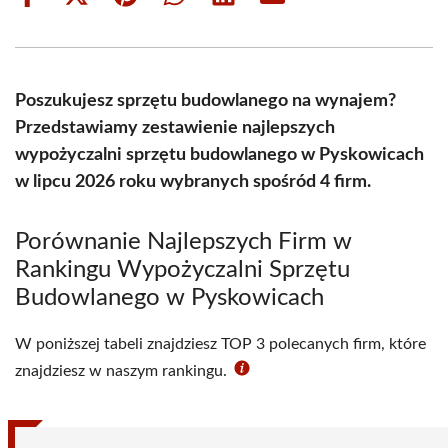
Share
Share
Share
Share
Share
Share
on
on
on
on
on
on
Facebook
X
Pinterest
WhatsApp
LinkedIn
Email
(Twitter)
Poszukujesz sprzętu budowlanego na wynajem?
Przedstawiamy zestawienie najlepszych
wypożyczalni sprzętu budowlanego w Pyskowicach
w lipcu 2026 roku wybranych spośród 4 firm.
Porównanie Najlepszych Firm w
Rankingu Wypożyczalni Sprzętu
Budowlanego w Pyskowicach
W poniższej tabeli znajdziesz TOP 3 polecanych firm, które
znajdziesz w naszym rankingu.