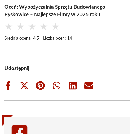
Oceń: Wypożyczalnia Sprzętu Budowlanego
Pyskowice – Najlepsze Firmy w 2026 roku
★
★
★
★
★
Średnia ocena:
4.5
Liczba ocen:
14
Udostępnij
Share
Share
Share
Share
Share
Share
on
on
on
on
on
on
Facebook
X
Pinterest
WhatsApp
LinkedIn
Email
(Twitter)