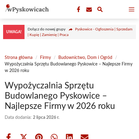
Przejdź
M
do
treści
Dołącz do nowej grupy
Pyskowice - Ogłoszenia | Sprzedam
UWAGA!
| Kupię | Zamienię | Praca
Strona główna
/
Firmy
/
Budownictwo, Dom i Ogród
/
Wypożyczalnia Sprzętu Budowlanego Pyskowice – Najlepsze Firmy
w 2026 roku
Wypożyczalnia Sprzętu
Budowlanego Pyskowice –
Najlepsze Firmy w 2026 roku
Data dodania:
2 lipca 2026 r.