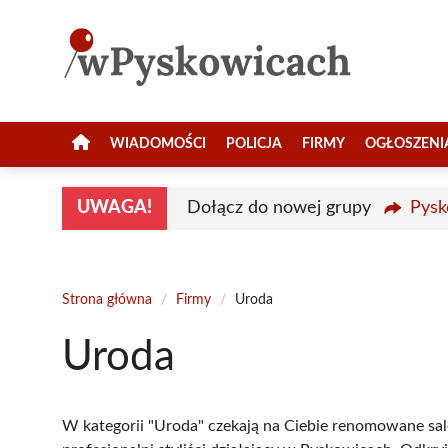
Przejdź
do
treści
WIADOMOŚCI
POLICJA
FIRMY
OGŁOSZENI
UWAGA!
Dołącz do nowej grupy
Pysk
Strona główna
/
Firmy
/
Uroda
Uroda
W kategorii "Uroda" czekają na Ciebie renomowane sal