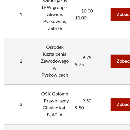
Szkoła jazdy
LEW group -
10.00
1
Gliwice,
Zobac
10.00
Pyskowice,
Zabrze
Ośrodek
Kształcenia
9.75
2
Zawodowego
Zobac
9.75
w
Pyskowicach
OSK Golomb
- Prawo jazdy
9.50
3
Zobac
Gliwice kat.
9.50
B, A2, A