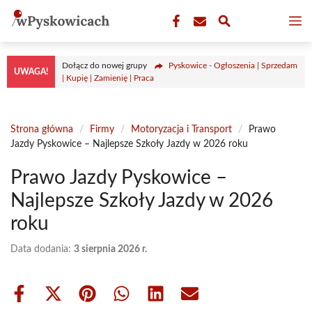
Przejdź
M
do
treści
Dołącz do nowej grupy
Pyskowice - Ogłoszenia | Sprzedam
UWAGA!
| Kupię | Zamienię | Praca
Strona główna
/
Firmy
/
Motoryzacja i Transport
/
Prawo
Jazdy Pyskowice – Najlepsze Szkoły Jazdy w 2026 roku
Prawo Jazdy Pyskowice –
Najlepsze Szkoły Jazdy w 2026
roku
Data dodania:
3 sierpnia 2026 r.
Share
Share
Share
Share
Share
Share
on
on
on
on
on
on