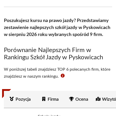
Facebook
X
Pinterest
WhatsApp
LinkedIn
Email
(Twitter)
Poszukujesz kursu na prawo jazdy? Przedstawiamy
zestawienie najlepszych szkół jazdy w Pyskowicach
w sierpniu 2026 roku wybranych spośród 9 firm.
Porównanie Najlepszych Firm w
Rankingu Szkół Jazdy w Pyskowicach
W poniższej tabeli znajdziesz TOP 6 polecanych firm, które
znajdziesz w naszym rankingu.
Pozycja
Firma
Ocena
Wizytó